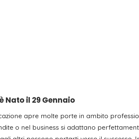
 è Nato il 29 Gennaio
icazione apre molte porte in ambito professio
ndite o nel business si adattano perfettament
agli altri possono portarti verso il successo. I