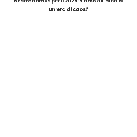
Nostradamus per il 2025: siamo all’alba di
un’era di caos?