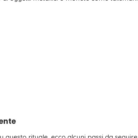
ente
u questo rituale, ecco alcuni passi da seguire