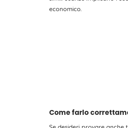
economico.
Come farlo correttam
Se desideri provare anche t