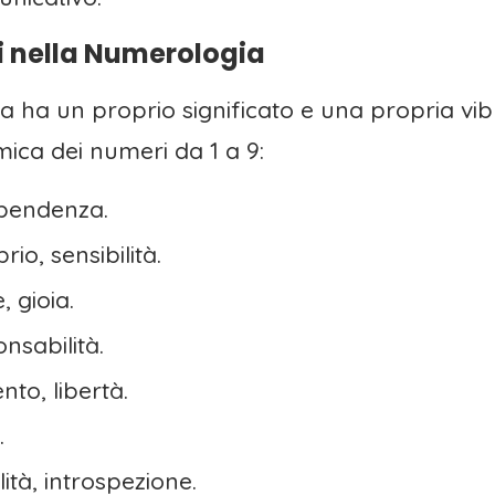
ri nella Numerologia
ha un proprio significato e una propria vibr
ica dei numeri da 1 a 9:
ipendenza.
io, sensibilità.
, gioia.
onsabilità.
o, libertà.
.
lità, introspezione.