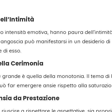
ell’Intimità
ro intensità emotiva, hanno paura dell’intimità
goscia può manifestarsi in un desiderio di rit
e di esso.
ella Cerimonia
iù grande è quella della monotonia. Il tema di
 far emergere ansie rispetto alla saturazion
nsia da Prestazione
iuscire a rispettare le aspettative, sia propri