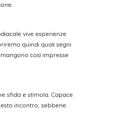
ione.
odiacale vive esperienze
riremo quindi quali segni
rimangono così impresse
che sfida e stimola. Capace
 Questo incontro, sebbene