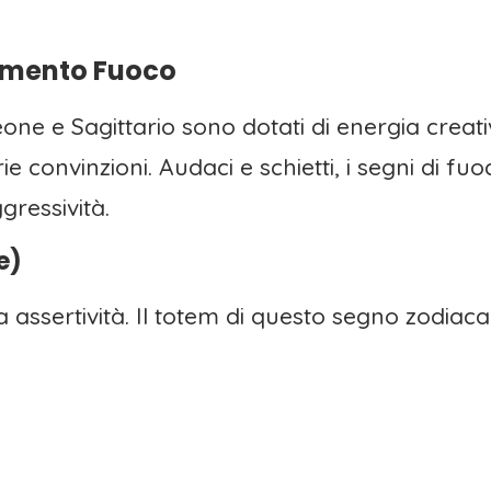
lemento Fuoco
Leone e Sagittario sono dotati di energia creativ
ie convinzioni. Audaci e schietti, i segni di f
gressività.
e)
a assertività. Il totem di questo segno zodia