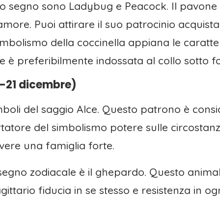
sto segno sono Ladybug e Peacock. Il pavone a
’amore. Puoi attirare il suo patrocinio acquis
imbolismo della coccinella appiana le caratter
è preferibilmente indossata al collo sotto f
-21 dicembre)
simboli del saggio Alce. Questo patrono è consi
tatore del simbolismo potere sulle circostanze
vere una famiglia forte.
 segno zodiacale è il ghepardo. Questo anima
tario fiducia in se stesso e resistenza in ogni 